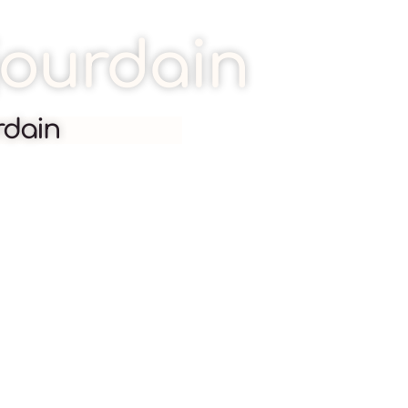
-jourdain
rdain