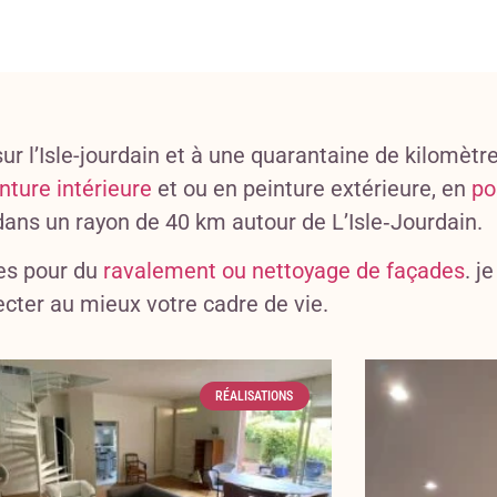
ur l’Isle-jourdain et à une quarantaine de kilomètr
nture intérieure
et ou en peinture extérieure, en
po
 dans un rayon de 40 km autour de L’Isle‑Jourdain.
es pour du
ravalement ou nettoyage de façades
. j
ecter au mieux votre cadre de vie.
RÉALISATIONS