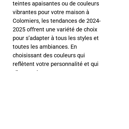
teintes apaisantes ou de couleurs
vibrantes pour votre maison à
Colomiers, les tendances de 2024-
2025 offrent une variété de choix
pour s’adapter à tous les styles et
toutes les ambiances. En
choisissant des couleurs qui
reflètent votre personnalité et qui
s’harmonisent avec votre
environnement, vous pouvez créer
un intérieur à la fois tendance et
intemporel.
Pour tous vos projets de peinture
et de décoration, n’hésitez pas à
contacter
Médale Peinture
à